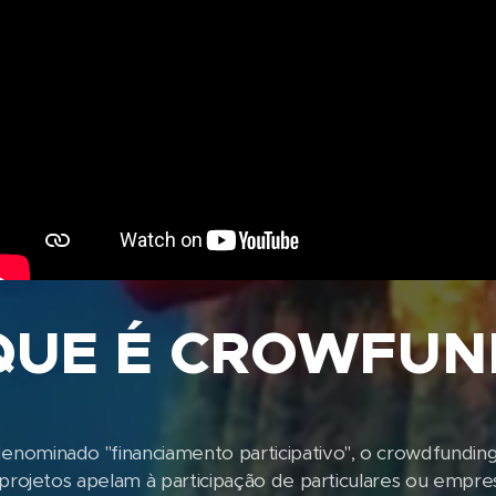
QUE É CROWFUN
ominado "financiamento participativo", o crowdfunding
 projetos apelam à participação de particulares ou empres