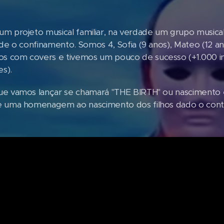
m projeto musical familiar, na verdade um grupo music
de o confinamento. Somos 4, Sofia (9 anos), Mateo (12 anos
 com covers e tivemos um pouco de sucesso (+1.000 in
es).
e vamos lançar se chamará "THE BIRTH" ou nascimento e
 uma homenagem ao nascimento dos filhos dado o contex