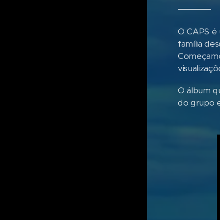
O CAPS é u
família des
Começamos
visualizaçõ
O álbum qu
do grupo e