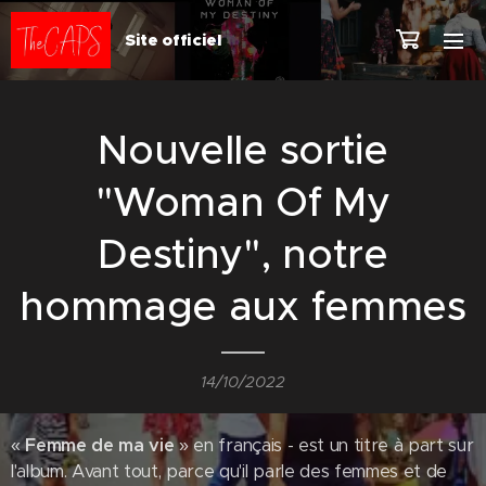
Site officiel
Nouvelle sortie
"Woman Of My
Destiny", notre
hommage aux femmes
14/10/2022
«
Femme de ma vie
» en français - est un titre à part sur
l'album. Avant tout, parce qu'il parle des femmes et de