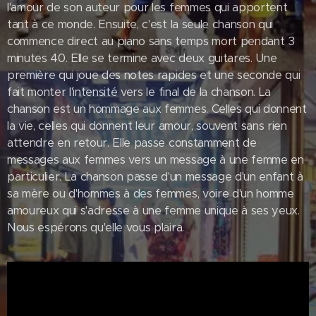
l'amour de son auteur pour les femmes qui apportent
tant à ce monde. Ensuite, c'est la seule chanson qui
commence direct au piano sans temps mort pendant 3
minutes 40. Elle se termine avec deux guitares. Une
première qui joue des notes rapides et une seconde qui
fait monter l'intensité vers le final de la chanson. La
chanson est un hommage aux femmes. Celles qui donnent
la vie, celles qui donnent leur amour, souvent sans rien
attendre en retour. Elle passe constamment de
messages aux femmes vers un message à une femme en
particulier. La chanson passe d'un message d'un enfant à
sa mère ou d'hommes à des femmes, voire d'un homme
amoureux qui s'adresse à une femme unique à ses yeux.
Nous espérons qu'elle vous plaira.